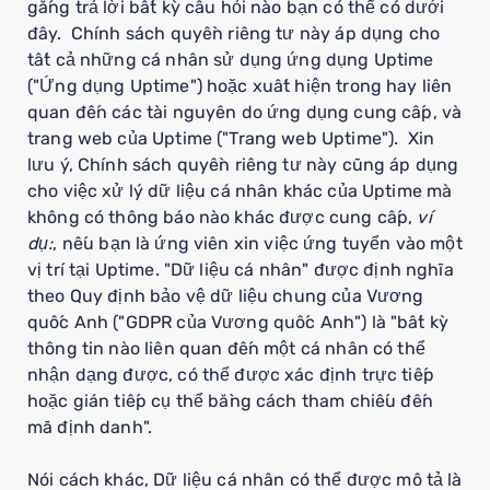
gắng trả lời bất kỳ câu hỏi nào bạn có thể có dưới
đây. Chính sách quyền riêng tư này áp dụng cho
tất cả những cá nhân sử dụng ứng dụng Uptime
("Ứng dụng Uptime") hoặc xuất hiện trong hay liên
quan đến các tài nguyên do ứng dụng cung cấp, và
trang web của Uptime ("Trang web Uptime"). Xin
lưu ý, Chính sách quyền riêng tư này cũng áp dụng
cho việc xử lý dữ liệu cá nhân khác của Uptime mà
không có thông báo nào khác được cung cấp,
ví
dụ:
, nếu bạn là ứng viên xin việc ứng tuyển vào một
vị trí tại Uptime. "Dữ liệu cá nhân" được định nghĩa
theo Quy định bảo vệ dữ liệu chung của Vương
quốc Anh ("GDPR của Vương quốc Anh") là "bất kỳ
thông tin nào liên quan đến một cá nhân có thể
nhận dạng được, có thể được xác định trực tiếp
hoặc gián tiếp cụ thể bằng cách tham chiếu đến
mã định danh".
Nói cách khác, Dữ liệu cá nhân có thể được mô tả là