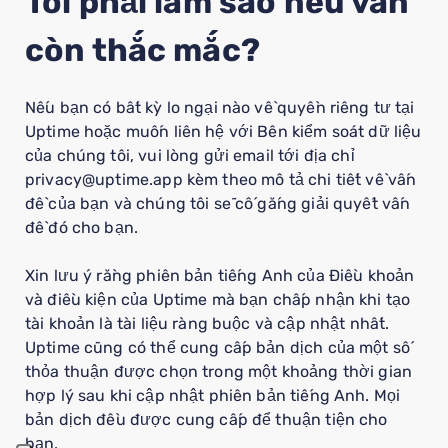
Tôi phải làm sao nếu vẫn
còn thắc mắc?
Nếu bạn có bất kỳ lo ngại nào về quyền riêng tư tại
Uptime hoặc muốn liên hệ với Bên kiểm soát dữ liệu
của chúng tôi, vui lòng gửi email tới địa chỉ
privacy@uptime.app kèm theo mô tả chi tiết về vấn
đề của bạn và chúng tôi sẽ cố gắng giải quyết vấn
đề đó cho bạn.
Xin lưu ý rằng phiên bản tiếng Anh của Điều khoản
và điều kiện của Uptime mà bạn chấp nhận khi tạo
tài khoản là tài liệu ràng buộc và cập nhật nhất.
Uptime cũng có thể cung cấp bản dịch của một số
thỏa thuận được chọn trong một khoảng thời gian
hợp lý sau khi cập nhật phiên bản tiếng Anh. Mọi
bản dịch đều được cung cấp để thuận tiện cho
bạn.