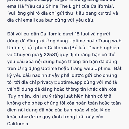
email là "Yêu cầu Shine The Light của California".
Vui lòng ghi rõ địa chỉ gửi thư, tiểu bang cư trú và
địa chỉ email của bạn cùng với yêu cầu.
Đối với cư dân California dưới 18 tuổi và người
dùng đã đăng ký Ứng dụng Uptime hoặc Trang web
Uptime, luật pháp California (Bộ luật Doanh nghiệp
và Chuyên gia § 22581) quy định rằng bạn có thể
yêu cầu xóa nội dung hoặc thông tin bạn đã đăng
trên Ứng dụng Uptime hoặc Trang web Uptime. Bất
kỳ yêu cầu nào như vậy phải được gửi cho chúng
tôi tới địa chỉ privacy@uptime.app cùng với mô tả
về nội dung đã đăng hoặc thông tin khác cần xóa.
Tuy nhiên, xin lưu ý rằng luật hiện hành có thể
không cho phép chúng tôi xóa hoàn toàn hoặc toàn
diện nội dung đã xóa của bạn hoặc vì các lý do
khác như được quy định trong luật này của
California.