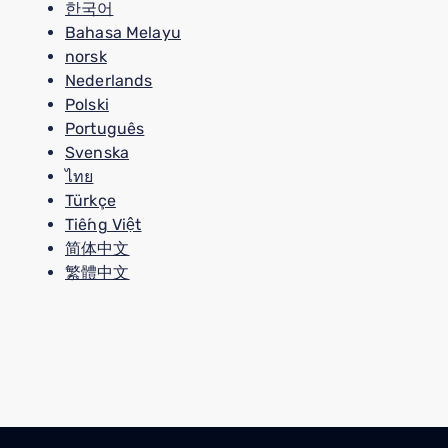
한국어
Bahasa Melayu
norsk
Nederlands
Polski
Português
Svenska
ไทย
Türkçe
Tiếng Việt
简体中文
繁體中文